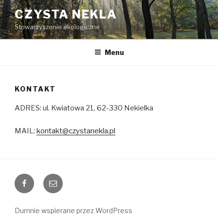
Przejdź
CZYSTA NEKLA
do
Stowarzyszenie ekologiczne
treści
Menu
KONTAKT
ADRES: ul. Kwiatowa 21, 62-330 Nekielka
MAIL:
kontakt@czystanekla.pl
Facebook
Email
Dumnie wspierane przez WordPress